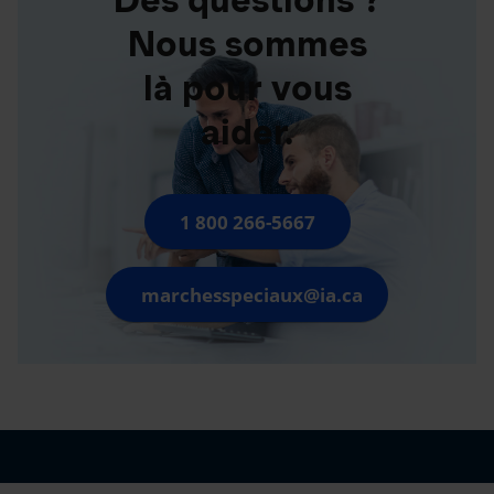
Nous sommes
là pour vous
aider.
1 800 266-5667
marchesspeciaux@ia.ca